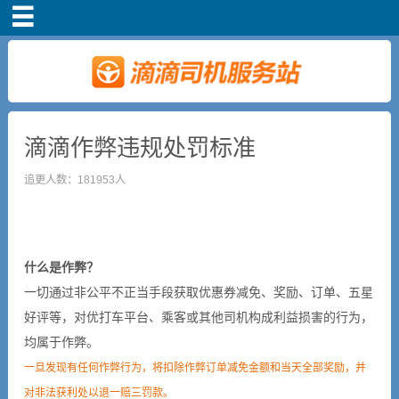
首页
司机注册
新手指导
滴滴作弊违规处罚标准
追更人数：181953人
奖励政策
滴滴车主司机端下
载
什么是作弊？
一切通过非公平不正当手段获取优惠券减免、奖励、订单、五星
小说短剧
好评等，对优打车平台、乘客或其他司机构成利益损害的行为，
均属于作弊。
一旦发现有任何作弊行为，将扣除作弊订单减免金额和当天全部奖励，并
对非法获利处以退一赔三罚款。