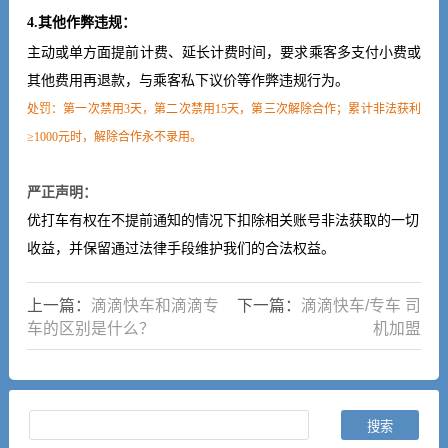
4.其他作弊违规：
主动或单方面提前计费、延长计
费时间，
要求乘客多支付小费或
其他费用再退款，与乘客私下议价等作弊违规行为。
处罚：
第一次禁用3天，第二次禁用15天，第三次解除合作；累计非法获利
≥1000元时，解除合作永不录用。
严正声明：
优打车有权在不提前通知的情况下扣除相关账号非法获取的一切
收益，并保留通过法律手段维护我们的合法权益。
上一篇：
滴滴快车和滴滴专
下一篇：
滴滴快车/专车 司
车的区别是什么？
机加盟