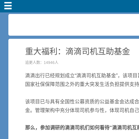
首页
司机注册
新手指导
重大福利：滴滴司机互助基金
追更人数：14946人
奖励政策
滴滴出行已经规划成立“滴滴司机互助基金”，该项
滴滴车主司机端下
国家社保保障范围之外的重大突发生活负担提供支
载
该项目已与具有全国性公募资质的公益基金会达成
小说短剧
金。管理架构中充分体现司机参与性，体现司机自
那么，参加调研的滴滴司机们如何看待“滴滴司机互