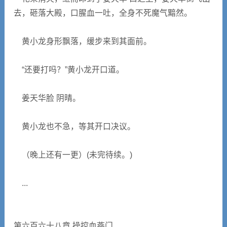
去，砸落大殿，口腥血一吐，全身不死魔气黯然。
黄小龙身形飘落，缓步来到其面前。
“还要打吗？”黄小龙开口道。
姜天华脸 阴晴。
黄小龙也不急，等其开口决议。
（晚上还有一更）(未完待续。)
...
第六百六十八章 操控血燕门