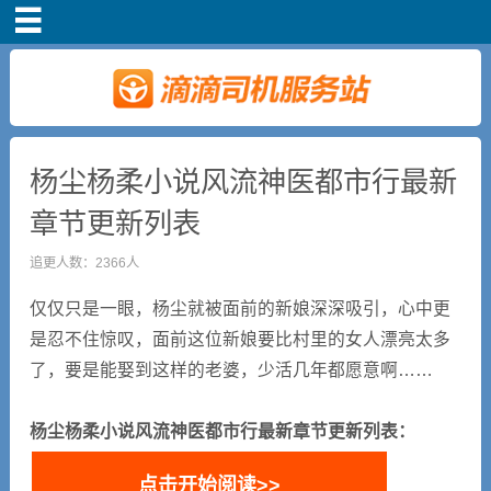
首页
司机注册
新手指导
杨尘杨柔小说风流神医都市行最新
章节更新列表
奖励政策
追更人数：2366人
滴滴车主司机端下
仅仅只是一眼，杨尘就被面前的新娘深深吸引，心中更
载
是忍不住惊叹，面前这位新娘要比村里的女人漂亮太多
了，要是能娶到这样的老婆，少活几年都愿意啊……
小说短剧
杨尘杨柔小说风流神医都市行最新章节更新列表：
点击开始阅读>>