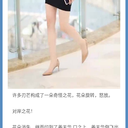
许多刃芒构成了一朵奇怪之花，花朵旋转，怒放。
对岸之花！
花朵消失，继而印到了姜天华 口之上，姜天华倒飞出