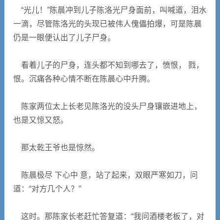
“光儿！”陈晨冲到儿子陈洛光尸身面前，叫喊道，泪水
一滴，尽管陈洛光的头现已被伟人傀儡拍爆，可是陈晨
仍是一眼便认出了儿子尸身。
看着儿子的尸身，连头都不知到哪去了，愤恨， 戮，
恨。沉痛各种心情不断在陈晨心中升腾。
陈家两位太上长老见陈洛光的没头尸身镶嵌进地上，
也是又惊又怒。
那太乾王爷也是惊然。
陈晨极尽 下心中 意，站了起来，双眼严寒如刀，问
道：“对方几个人？”
这时。那陈家长老赶忙答复道：“我问酒楼老板了，对