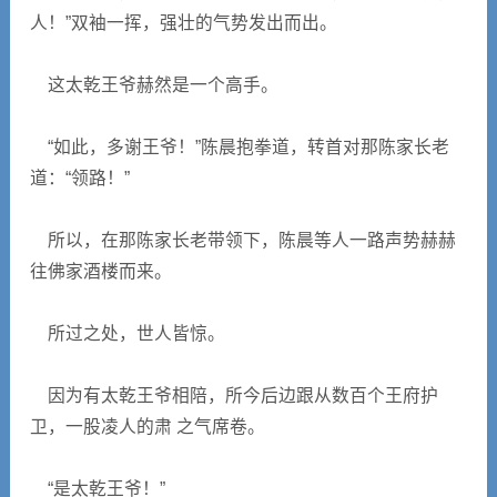
人！”双袖一挥，强壮的气势发出而出。
这太乾王爷赫然是一个高手。
“如此，多谢王爷！”陈晨抱拳道，转首对那陈家长老
道：“领路！”
所以，在那陈家长老带领下，陈晨等人一路声势赫赫
往佛家酒楼而来。
所过之处，世人皆惊。
因为有太乾王爷相陪，所今后边跟从数百个王府护
卫，一股凌人的肃 之气席卷。
“是太乾王爷！”