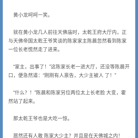
黄小龙呵呵一笑。
就在黄小龙几人前往天佛庙时，太乾王府大厅内，正
与天佛帝国太乾王爷笑谈的陈家家主陈晨忽然看到陈家
一位长老慌然走了进来。
“家主，出事了！”这陈家长老一进大厅，还没等陈晨开
口，便急然道：“刚刚有人禀告，大少主被人 了！”
“什么？！”陈晨和陈家另位两位太上长老脸 大变，霍
然站了起来。
那太乾王爷也是大吃一惊。
居然还有人敢 陈家大少主？并且是在天佛城之内！