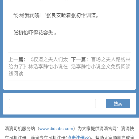
“你给我闭嘴！”张良安瞪着张初怡训道。
张初怡吓得花容失 。
上一篇：
《权道之夫人们太
下一篇：
官场之夫人路线林
给力了》林浩李静怡小说在
浩李静怡小说全文免费阅读
线阅读
滴滴司机服务站（
www.didiabc.com
）为大家提供滴滴官网：滴滴快
车司机注册、滴滴专车司机注册(
点击注册>>
)。帮助大家顺利完成滴