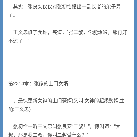
其实，张良安仅仅对张初怡摆出一副长者的架子算
了。
王文忠点了允许，笑道：“张二叔，你能想通，那再好
不过了！”
第2314章：张家的上门女婿
，最快更新女神的上门豪婿(又叫:女神的超级赘婿,主
角:王文忠) ！
张初怡一听王文忠叫张良安“二叔！”，惊叫道：“大
叔，那是我二叔，你叫二叔做什么？”