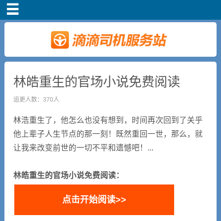
首页
司机注册
新手指导
林皓重生的官场小说免费阅读
追更人数：370人
奖励政策
林浩重生了，他怎么也没有想到，时间再次回到了关乎
滴滴车主司机端下
他上辈子人生节点的那一刻！既然重回一世，那么，就
载
让我来改变前世的一切不平和遗憾吧！...
小说短剧
林皓重生的官场小说免费阅读：
点击开始阅读>>