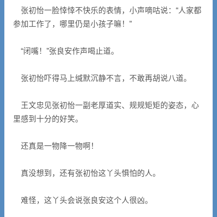
张初怡一脸悻悻不快乐的表情，小声嘀咕说：“人家都
参加工作了，哪里仍是小孩子嘛！”
“闭嘴！”张良安作声喝止道。
张初怡吓得马上缄默沉静不言，不敢再胡说八道。
王文忠见张初怡一副老厚道实、规规矩矩的姿态，心
里感到十分的好笑。
还真是一物降一物啊！
真没想到，还有张初怡这丫头惧怕的人。
难怪，这丫头会说张良安这个人很凶。