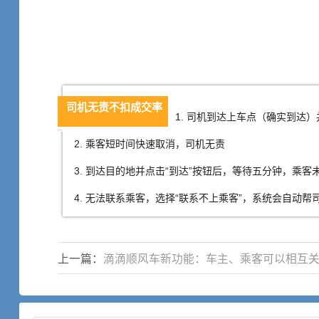
司机无责不扣成交率
1. 司机
到达上车点（确实到达）
2.
乘客短时间快速取消
，
司机无责
3.
到达目的地并点击
“
到达
”
按钮后
，
等待五分钟
，
乘客
4.
无法联系乘客
，
选择
“
联系不上乘客
”，
系统会自动帮
上一篇：
滴滴顺风车新功能：车主、乘客可以相互