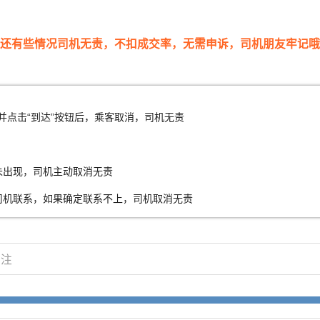
还有些情况司机无责，
不扣成交率，无需
申诉，司机朋友牢记哦
并点击
“
到达
”
按钮后
，
乘客取消
，
司机无责
未出现
，
司机主动取消无责
司机联系
，
如果确定联系不上
，
司机取消无责
关注