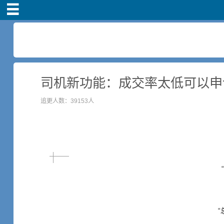
首页
司机注册
新手指导
司机新功能：成交率太低可以申
追更人数：39153人
奖励政策
滴滴车主司机端下
载
小说短剧