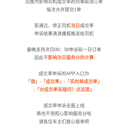
范围为影响司机成交率的司乘取消订单
每次允许提交1单
若通过，修正司机
当日
成交率
申诉结果滴滴播报推送给司机
最晚支持次日00：30申诉前一日订单
因此
不影响次日服务分的计算
成交率申诉的APP入口为
「我」-「成交率」-「实时单成交率」
-「对成交率有疑问？点这里」
成交率申诉全面上线
再也不用担心
影响服务分啦
请各位车主们放心接单吧